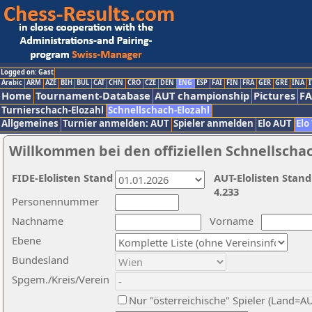
Logged on: Gast
Arabic
ARM
AZE
BIH
BUL
CAT
CHN
CRO
CZE
DEN
ENG
ESP
FAI
FIN
FRA
GER
GRE
INA
I
Home
Tournament-Database
AUT championship
Pictures
F
Turnierschach-Elozahl
Schnellschach-Elozahl
Allgemeines
Turnier anmelden: AUT
Spieler anmelden
Elo AUT
Elo
Willkommen bei den offiziellen Schnellscha
FIDE-Elolisten Stand
AUT-Elolisten Stand
4.233
Personennummer
Nachname
Vorname
Ebene
Bundesland
Spgem./Kreis/Verein
Nur "österreichische" Spieler (Land=A