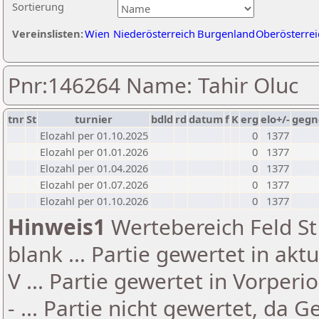
Sortierung
Vereinslisten:
Wien
Niederösterreich
Burgenland
Oberösterrei
Pnr:146264 Name: Tahir Oluc
tnr
St
turnier
bdld
rd
datum
f
K
erg
elo+/-
gegn
Elozahl per 01.10.2025
0
1377
Elozahl per 01.01.2026
0
1377
Elozahl per 01.04.2026
0
1377
Elozahl per 01.07.2026
0
1377
Elozahl per 01.10.2026
0
1377
Hinweis1
Wertebereich Feld St 
blank ... Partie gewertet in akt
V ... Partie gewertet in Vorperi
- ... Partie nicht gewertet, da 