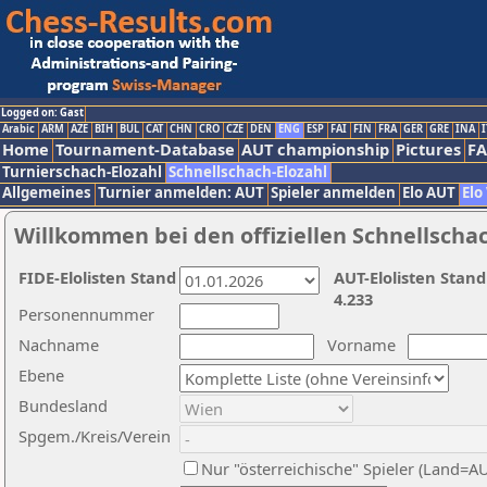
Logged on: Gast
Arabic
ARM
AZE
BIH
BUL
CAT
CHN
CRO
CZE
DEN
ENG
ESP
FAI
FIN
FRA
GER
GRE
INA
I
Home
Tournament-Database
AUT championship
Pictures
F
Turnierschach-Elozahl
Schnellschach-Elozahl
Allgemeines
Turnier anmelden: AUT
Spieler anmelden
Elo AUT
Elo
Willkommen bei den offiziellen Schnellscha
FIDE-Elolisten Stand
AUT-Elolisten Stand
4.233
Personennummer
Nachname
Vorname
Ebene
Bundesland
Spgem./Kreis/Verein
Nur "österreichische" Spieler (Land=A