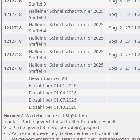
1212716
Sbg
5
06.11.
Staffel 3
Halleiner Schnellschachtunier 2025
1212718
Sbg
1
27.11.
Staffel 4
Halleiner Schnellschachtunier 2025
1212718
Sbg
2
27.11.
Staffel 4
Halleiner Schnellschachtunier 2025
1212718
Sbg
3
27.11.
Staffel 4
Halleiner Schnellschachtunier 2025
1212718
Sbg
4
27.11.
Staffel 4
Halleiner Schnellschachtunier 2025
1212718
Sbg
5
27.11.
Staffel 4
Gesamtpartien 20
Elozahl per 01.01.2026
Elozahl per 01.04.2026
Elozahl per 01.07.2026
Elozahl per 01.10.2026
Hinweis1
Wertebereich Feld St (Status)
blank ... Partie gewertet in aktueller Periode gespielt
V ... Partie gewertet in Vorperiode(n) gespielt
- ... Partie nicht gewertet, da Gegner keine Elozahl hat.
E ... Partie vorgemerkt zur Berechnung der Einstiegselozahl in