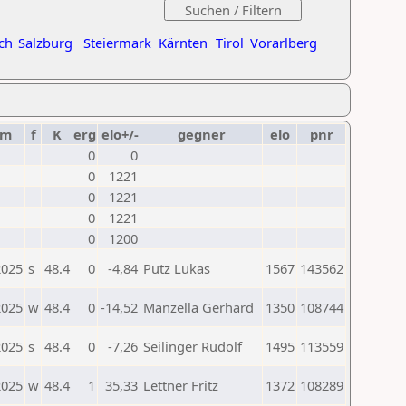
ch
Salzburg
Steiermark
Kärnten
Tirol
Vorarlberg
um
f
K
erg
elo+/-
gegner
elo
pnr
0
0
0
1221
0
1221
0
1221
0
1200
2025
s
48.4
0
-4,84
Putz Lukas
1567
143562
2025
w
48.4
0
-14,52
Manzella Gerhard
1350
108744
2025
s
48.4
0
-7,26
Seilinger Rudolf
1495
113559
2025
w
48.4
1
35,33
Lettner Fritz
1372
108289