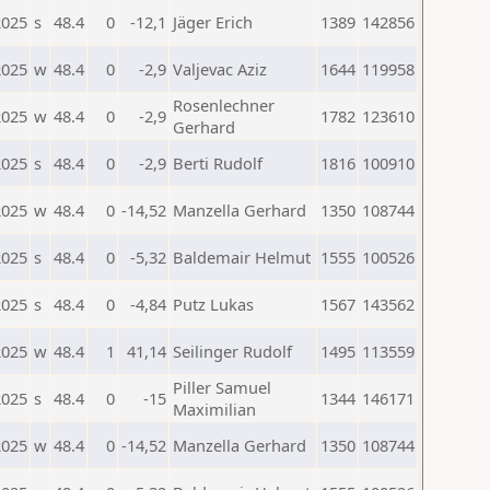
2025
s
48.4
0
-12,1
Jäger Erich
1389
142856
2025
w
48.4
0
-2,9
Valjevac Aziz
1644
119958
Rosenlechner
2025
w
48.4
0
-2,9
1782
123610
Gerhard
2025
s
48.4
0
-2,9
Berti Rudolf
1816
100910
2025
w
48.4
0
-14,52
Manzella Gerhard
1350
108744
2025
s
48.4
0
-5,32
Baldemair Helmut
1555
100526
2025
s
48.4
0
-4,84
Putz Lukas
1567
143562
2025
w
48.4
1
41,14
Seilinger Rudolf
1495
113559
Piller Samuel
2025
s
48.4
0
-15
1344
146171
Maximilian
2025
w
48.4
0
-14,52
Manzella Gerhard
1350
108744