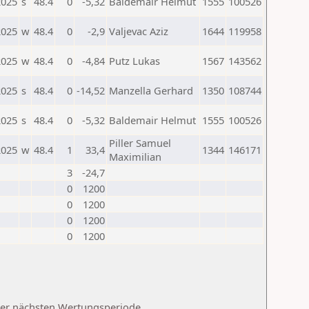
2025
s
48.4
0
-5,32
Baldemair Helmut
1555
100526
2025
w
48.4
0
-2,9
Valjevac Aziz
1644
119958
2025
w
48.4
0
-4,84
Putz Lukas
1567
143562
2025
s
48.4
0
-14,52
Manzella Gerhard
1350
108744
2025
s
48.4
0
-5,32
Baldemair Helmut
1555
100526
Piller Samuel
2025
w
48.4
1
33,4
1344
146171
Maximilian
3
-24,7
0
1200
0
1200
0
1200
0
1200
 der nächsten Wertungsperiode.