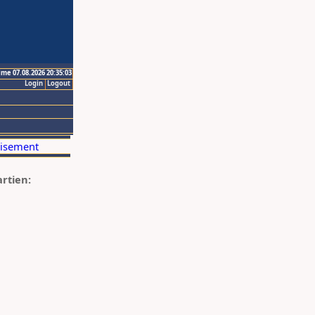
ime 07.08.2026 20:35:03
Login
Logout
artien: