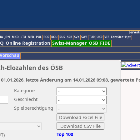
Servert
TA
JPN
MKD
LTU
NED
POL
POR
ROU
RUS
SRB
SVK
SWE
TUR
UKR
VIE
FontSize:11pt
AQ
Online Registration
Swiss-Manager
ÖSB
FIDE
 Vorschau
ch-Elozahlen des ÖSB
 01.01.2026, letzte Änderung am 14.01.2026 09:08, gewertete P
Kategorie
Geschlecht
Spielberechtigung
Top 100
UT)