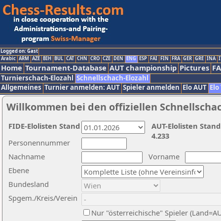
Logged on: Gast
Arabic
ARM
AZE
BIH
BUL
CAT
CHN
CRO
CZE
DEN
ENG
ESP
FAI
FIN
FRA
GER
GRE
INA
I
Home
Tournament-Database
AUT championship
Pictures
F
Turnierschach-Elozahl
Schnellschach-Elozahl
Allgemeines
Turnier anmelden: AUT
Spieler anmelden
Elo AUT
Elo
Willkommen bei den offiziellen Schnellscha
FIDE-Elolisten Stand
AUT-Elolisten Stand
4.233
Personennummer
Nachname
Vorname
Ebene
Bundesland
Spgem./Kreis/Verein
Nur "österreichische" Spieler (Land=A