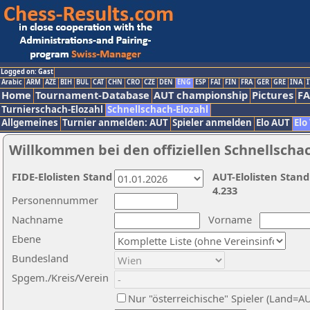
Logged on: Gast
Arabic
ARM
AZE
BIH
BUL
CAT
CHN
CRO
CZE
DEN
ENG
ESP
FAI
FIN
FRA
GER
GRE
INA
I
Home
Tournament-Database
AUT championship
Pictures
F
Turnierschach-Elozahl
Schnellschach-Elozahl
Allgemeines
Turnier anmelden: AUT
Spieler anmelden
Elo AUT
Elo
Willkommen bei den offiziellen Schnellscha
FIDE-Elolisten Stand
AUT-Elolisten Stand
4.233
Personennummer
Nachname
Vorname
Ebene
Bundesland
Spgem./Kreis/Verein
Nur "österreichische" Spieler (Land=A