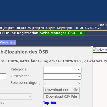
Servert
TA
JPN
MKD
LTU
NED
POL
POR
ROU
RUS
SRB
SVK
SWE
TUR
UKR
VIE
FontSize:11pt
AQ
Online Registration
Swiss-Manager
ÖSB
FIDE
 Vorschau
ch-Elozahlen des ÖSB
 01.01.2026, letzte Änderung am 14.01.2026 09:08, gewertete P
Kategorie
Geschlecht
Spielberechtigung
Top 100
UT)