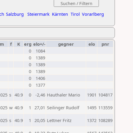
ch
Salzburg
Steiermark
Kärnten
Tirol
Vorarlberg
um
f
K
erg
elo+/-
gegner
elo
pnr
0
1084
0
1389
0
1389
0
1389
0
1406
0
1377
2025
s
40.9
0
-2,46
Hauthaler Mario
1901
104817
2025
w
40.9
1
27,01
Seilinger Rudolf
1495
113559
2025
s
40.9
1
20,05
Lettner Fritz
1372
108289