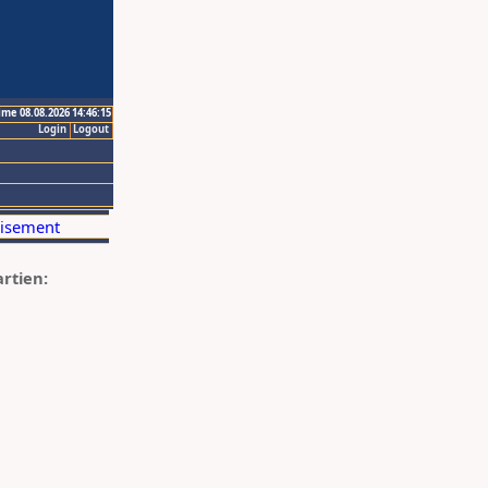
ime 08.08.2026 14:46:15
Login
Logout
artien: