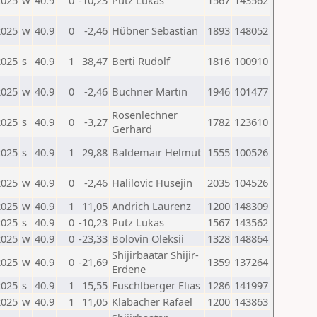
2025
w
40.9
0
-10,23
Putz Lukas
1567
143562
2025
w
40.9
0
-2,46
Hübner Sebastian
1893
148052
2025
s
40.9
1
38,47
Berti Rudolf
1816
100910
2025
w
40.9
0
-2,46
Buchner Martin
1946
101477
Rosenlechner
2025
s
40.9
0
-3,27
1782
123610
Gerhard
2025
s
40.9
1
29,88
Baldemair Helmut
1555
100526
2025
w
40.9
0
-2,46
Halilovic Husejin
2035
104526
2025
w
40.9
1
11,05
Andrich Laurenz
1200
148309
2025
s
40.9
0
-10,23
Putz Lukas
1567
143562
2025
w
40.9
0
-23,33
Bolovin Oleksii
1328
148864
Shijirbaatar Shijir-
2025
w
40.9
0
-21,69
1359
137264
Erdene
2025
s
40.9
1
15,55
Fuschlberger Elias
1286
141997
2025
w
40.9
1
11,05
Klabacher Rafael
1200
143863