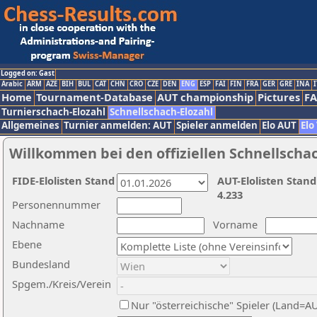
Logged on: Gast
Arabic
ARM
AZE
BIH
BUL
CAT
CHN
CRO
CZE
DEN
ENG
ESP
FAI
FIN
FRA
GER
GRE
INA
I
Home
Tournament-Database
AUT championship
Pictures
F
Turnierschach-Elozahl
Schnellschach-Elozahl
Allgemeines
Turnier anmelden: AUT
Spieler anmelden
Elo AUT
Elo
Willkommen bei den offiziellen Schnellscha
FIDE-Elolisten Stand
AUT-Elolisten Stand
4.233
Personennummer
Nachname
Vorname
Ebene
Bundesland
Spgem./Kreis/Verein
Nur "österreichische" Spieler (Land=A