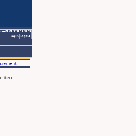
ime 06.08.2026 18:32:28
Login
Logout
artien: