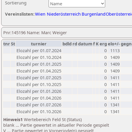
Sortierung
Vereinslisten:
Wien
Niederösterreich
Burgenland
Oberösterrei
Pnr:145196 Name: Marc Weiger
tnr
St
turnier
bdld
rd
datum
f
K
erg
elo+/-
gegn
Elozahl per 01.07.2024
0
1113
Elozahl per 01.10.2024
0
1409
Elozahl per 01.01.2025
0
1409
Elozahl per 01.04.2025
0
1409
Elozahl per 01.07.2025
0
1411
Elozahl per 01.10.2025
0
1411
Elozahl per 01.01.2026
0
1411
Elozahl per 01.04.2026
0
1411
Elozahl per 01.07.2026
0
1341
Elozahl per 01.10.2026
0
1341
Hinweis1
Wertebereich Feld St (Status)
blank ... Partie gewertet in aktueller Periode gespielt
V ... Partie gewertet in Vorperiode(n) gespielt