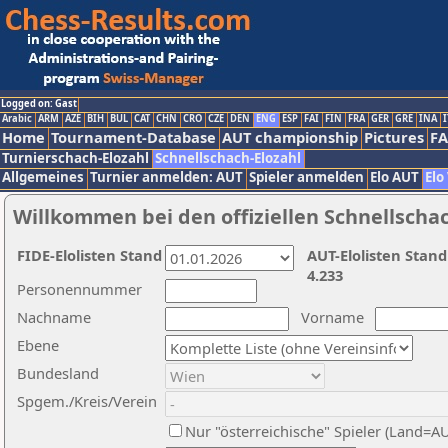
Logged on: Gast
Arabic
ARM
AZE
BIH
BUL
CAT
CHN
CRO
CZE
DEN
ENG
ESP
FAI
FIN
FRA
GER
GRE
INA
I
Home
Tournament-Database
AUT championship
Pictures
F
Turnierschach-Elozahl
Schnellschach-Elozahl
Allgemeines
Turnier anmelden: AUT
Spieler anmelden
Elo AUT
Elo
Willkommen bei den offiziellen Schnellscha
FIDE-Elolisten Stand
AUT-Elolisten Stand
4.233
Personennummer
Nachname
Vorname
Ebene
Bundesland
Spgem./Kreis/Verein
Nur "österreichische" Spieler (Land=A