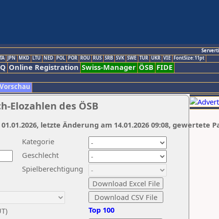
Servert
TA
JPN
MKD
LTU
NED
POL
POR
ROU
RUS
SRB
SVK
SWE
TUR
UKR
VIE
FontSize:11pt
AQ
Online Registration
Swiss-Manager
ÖSB
FIDE
 Vorschau
ch-Elozahlen des ÖSB
 01.01.2026, letzte Änderung am 14.01.2026 09:08, gewertete P
Kategorie
Geschlecht
Spielberechtigung
Top 100
UT)