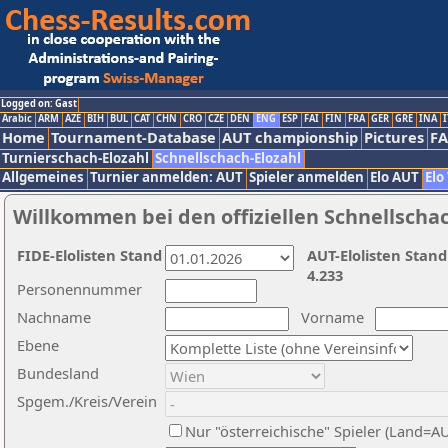
Logged on: Gast
Arabic
ARM
AZE
BIH
BUL
CAT
CHN
CRO
CZE
DEN
ENG
ESP
FAI
FIN
FRA
GER
GRE
INA
I
Home
Tournament-Database
AUT championship
Pictures
F
Turnierschach-Elozahl
Schnellschach-Elozahl
Allgemeines
Turnier anmelden: AUT
Spieler anmelden
Elo AUT
Elo
Willkommen bei den offiziellen Schnellscha
FIDE-Elolisten Stand
AUT-Elolisten Stand
4.233
Personennummer
Nachname
Vorname
Ebene
Bundesland
Spgem./Kreis/Verein
Nur "österreichische" Spieler (Land=A