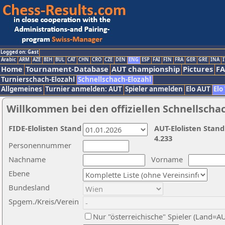
Logged on: Gast
Arabic
ARM
AZE
BIH
BUL
CAT
CHN
CRO
CZE
DEN
ENG
ESP
FAI
FIN
FRA
GER
GRE
INA
I
Home
Tournament-Database
AUT championship
Pictures
F
Turnierschach-Elozahl
Schnellschach-Elozahl
Allgemeines
Turnier anmelden: AUT
Spieler anmelden
Elo AUT
Elo
Willkommen bei den offiziellen Schnellscha
FIDE-Elolisten Stand
AUT-Elolisten Stand
4.233
Personennummer
Nachname
Vorname
Ebene
Bundesland
Spgem./Kreis/Verein
Nur "österreichische" Spieler (Land=A