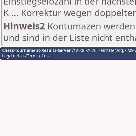
Einstiegselozahl in der nächst
K ... Korrektur wegen doppelt
Hinweis2
Kontumazen werden g
und sind in der Liste nicht enth
Chess-Tournament-Results-Server
© 2006-2026 Heinz Herzog
, CMS-
Legal details/Terms of use