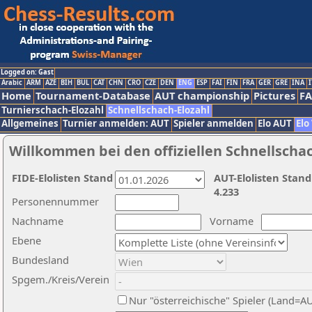
Logged on: Gast
Arabic
ARM
AZE
BIH
BUL
CAT
CHN
CRO
CZE
DEN
ENG
ESP
FAI
FIN
FRA
GER
GRE
INA
I
Home
Tournament-Database
AUT championship
Pictures
F
Turnierschach-Elozahl
Schnellschach-Elozahl
Allgemeines
Turnier anmelden: AUT
Spieler anmelden
Elo AUT
Elo
Willkommen bei den offiziellen Schnellscha
FIDE-Elolisten Stand
AUT-Elolisten Stand
4.233
Personennummer
Nachname
Vorname
Ebene
Bundesland
Spgem./Kreis/Verein
Nur "österreichische" Spieler (Land=A