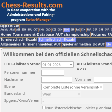
Logged on: Gast
Arabic
ARM
AZE
BIH
BUL
CAT
CHN
CRO
CZE
DEN
ENG
ESP
FAI
FIN
FRA
GER
GRE
INA
I
Home
Tournament-Database
AUT championship
Pictures
F
Turnierschach-Elozahl
Schnellschach-Elozahl
Allgemeines
Turnier anmelden: AUT
Spieler anmelden
Elo AUT
Elo
Willkommen bei den offiziellen Schnellscha
FIDE-Elolisten Stand
AUT-Elolisten Stand
4.233
Personennummer
Nachname
Vorname
Ebene
Bundesland
Spgem./Kreis/Verein
Nur "österreichische" Spieler (Land=A