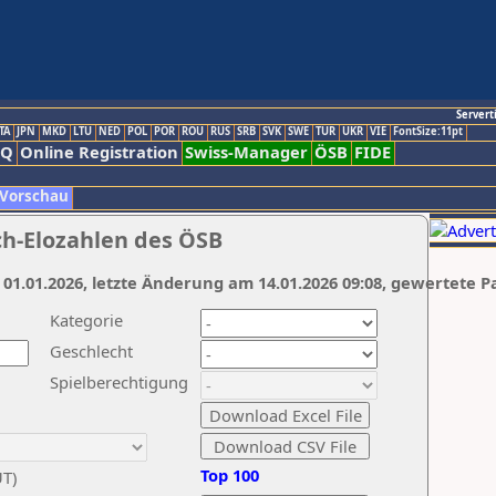
Servert
TA
JPN
MKD
LTU
NED
POL
POR
ROU
RUS
SRB
SVK
SWE
TUR
UKR
VIE
FontSize:11pt
AQ
Online Registration
Swiss-Manager
ÖSB
FIDE
 Vorschau
ch-Elozahlen des ÖSB
 01.01.2026, letzte Änderung am 14.01.2026 09:08, gewertete P
Kategorie
Geschlecht
Spielberechtigung
Top 100
UT)