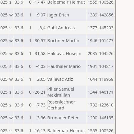
2025
s
33.6
0
-17,47
Baldemair Helmut
1555
100526
2025
w
33.6
1
9,07
Jäger Erich
1389
142856
2025
s
33.6
1
8,4
Gabl Andreas
1377
145203
2025
w
33.6
1
30,57
Buchner Martin
1946
101477
2025
w
33.6
1
31,58
Halilovic Husejin
2035
104526
2025
s
33.6
0
-4,03
Hauthaler Mario
1901
104817
2025
w
33.6
1
20,5
Valjevac Aziz
1644
119958
Piller Samuel
2025
s
33.6
0
-26,21
1344
146171
Maximilian
Rosenlechner
2025
s
33.6
0
-7,73
1782
123610
Gerhard
2025
w
33.6
1
3,36
Brunauer Peter
1200
146135
2025
s
33.6
1
16,13
Baldemair Helmut
1555
100526