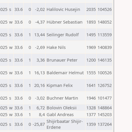
2025
s
33.6
0
-2,02
Halilovic Husejin
2035
104526
2025
w
33.6
0
-4,37
Hübner Sebastian
1893
148052
2025
s
33.6
1
13,44
Seilinger Rudolf
1495
113559
2025
w
33.6
0
-2,69
Hake Nils
1969
140839
2025
s
33.6
1
3,36
Brunauer Peter
1200
146135
2025
w
33.6
1
16,13
Baldemair Helmut
1555
100526
2025
s
33.6
1
20,16
Kipman Felix
1641
126752
2025
s
33.6
0
-3,02
Buchner Martin
1946
101477
2025
w
33.6
1
6,72
Bolovin Oleksii
1328
148864
2025
w
33.6
1
8,4
Gabl Andreas
1377
145203
Shijirbaatar Shijir-
2025
s
33.6
0
-25,87
1359
137264
Erdene