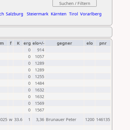
ch
Salzburg
Steiermark
Kärnten
Tirol
Vorarlberg
um
f
K
erg
elo+/-
gegner
elo
pnr
0
914
0
1057
0
1289
0
1289
0
1255
0
1484
0
1632
0
1632
0
1569
0
1567
2025
w
33.6
1
3,36
Brunauer Peter
1200
146135