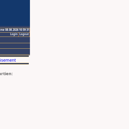
ime 08.08.2026 10:59:31
Login
Logout
artien: