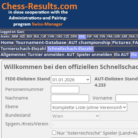
Logged on: Gast
Arabic
ARM
AZE
BIH
BUL
CAT
CHN
CRO
CZE
DEN
ENG
ESP
FAI
FIN
FRA
GER
GRE
INA
I
Home
Tournament-Database
AUT championship
Pictures
F
Turnierschach-Elozahl
Schnellschach-Elozahl
Allgemeines
Turnier anmelden: AUT
Spieler anmelden
Elo AUT
Elo
Willkommen bei den offiziellen Schnellscha
FIDE-Elolisten Stand
AUT-Elolisten Stand
4.233
Personennummer
Nachname
Vorname
Ebene
Bundesland
Spgem./Kreis/Verein
Nur "österreichische" Spieler (Land=A