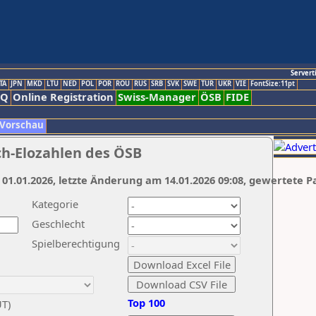
Servert
TA
JPN
MKD
LTU
NED
POL
POR
ROU
RUS
SRB
SVK
SWE
TUR
UKR
VIE
FontSize:11pt
AQ
Online Registration
Swiss-Manager
ÖSB
FIDE
 Vorschau
ch-Elozahlen des ÖSB
 01.01.2026, letzte Änderung am 14.01.2026 09:08, gewertete P
Kategorie
Geschlecht
Spielberechtigung
Top 100
UT)