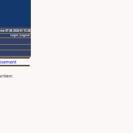
ime 07.08.2026 01:13:28
Login
Logout
artien: