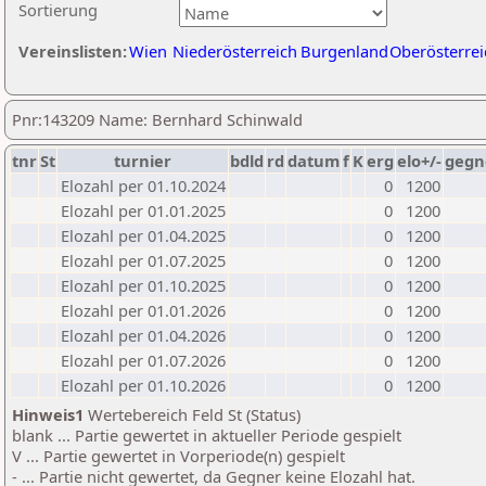
Sortierung
Vereinslisten:
Wien
Niederösterreich
Burgenland
Oberösterrei
Pnr:143209 Name: Bernhard Schinwald
tnr
St
turnier
bdld
rd
datum
f
K
erg
elo+/-
gegn
Elozahl per 01.10.2024
0
1200
Elozahl per 01.01.2025
0
1200
Elozahl per 01.04.2025
0
1200
Elozahl per 01.07.2025
0
1200
Elozahl per 01.10.2025
0
1200
Elozahl per 01.01.2026
0
1200
Elozahl per 01.04.2026
0
1200
Elozahl per 01.07.2026
0
1200
Elozahl per 01.10.2026
0
1200
Hinweis1
Wertebereich Feld St (Status)
blank ... Partie gewertet in aktueller Periode gespielt
V ... Partie gewertet in Vorperiode(n) gespielt
- ... Partie nicht gewertet, da Gegner keine Elozahl hat.