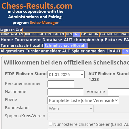
Logged on: Gast
Arabic
ARM
AZE
BIH
BUL
CAT
CHN
CRO
CZE
DEN
ENG
ESP
FAI
FIN
FRA
GER
GRE
INA
I
Home
Tournament-Database
AUT championship
Pictures
F
Turnierschach-Elozahl
Schnellschach-Elozahl
Allgemeines
Turnier anmelden: AUT
Spieler anmelden
Elo AUT
Elo
Willkommen bei den offiziellen Schnellscha
FIDE-Elolisten Stand
AUT-Elolisten Stand
4.233
Personennummer
Nachname
Vorname
Ebene
Bundesland
Spgem./Kreis/Verein
Nur "österreichische" Spieler (Land=A