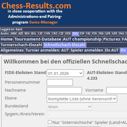
Logged on: Gast
Arabic
ARM
AZE
BIH
BUL
CAT
CHN
CRO
CZE
DEN
ENG
ESP
FAI
FIN
FRA
GER
GRE
INA
I
Home
Tournament-Database
AUT championship
Pictures
F
Turnierschach-Elozahl
Schnellschach-Elozahl
Allgemeines
Turnier anmelden: AUT
Spieler anmelden
Elo AUT
Elo
Willkommen bei den offiziellen Schnellscha
FIDE-Elolisten Stand
AUT-Elolisten Stand
4.233
Personennummer
Nachname
Vorname
Ebene
Bundesland
Spgem./Kreis/Verein
Nur "österreichische" Spieler (Land=A