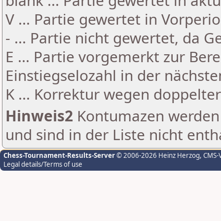
blank ... Partie gewertet in akt
V ... Partie gewertet in Vorperi
- ... Partie nicht gewertet, da 
E ... Partie vorgemerkt zur Be
Einstiegselozahl in der nächst
K ... Korrektur wegen doppelt
Hinweis2
Kontumazen werden g
und sind in der Liste nicht enth
Chess-Tournament-Results-Server
© 2006-2026 Heinz Herzog
, CMS-
Legal details/Terms of use