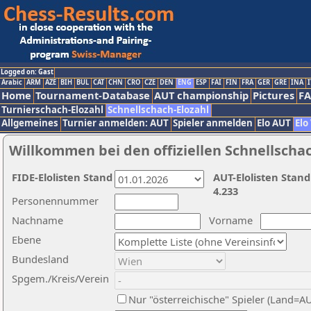
Logged on: Gast
Arabic
ARM
AZE
BIH
BUL
CAT
CHN
CRO
CZE
DEN
ENG
ESP
FAI
FIN
FRA
GER
GRE
INA
I
Home
Tournament-Database
AUT championship
Pictures
F
Turnierschach-Elozahl
Schnellschach-Elozahl
Allgemeines
Turnier anmelden: AUT
Spieler anmelden
Elo AUT
Elo
Willkommen bei den offiziellen Schnellscha
FIDE-Elolisten Stand
AUT-Elolisten Stand
4.233
Personennummer
Nachname
Vorname
Ebene
Bundesland
Spgem./Kreis/Verein
Nur "österreichische" Spieler (Land=A