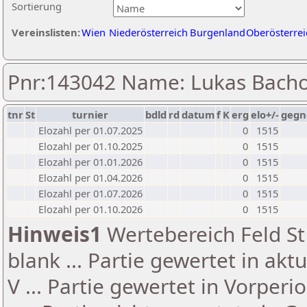
Sortierung
Vereinslisten:
Wien
Niederösterreich
Burgenland
Oberösterrei
Pnr:143042 Name: Lukas Bacho
tnr
St
turnier
bdld
rd
datum
f
K
erg
elo+/-
gegn
Elozahl per 01.07.2025
0
1515
Elozahl per 01.10.2025
0
1515
Elozahl per 01.01.2026
0
1515
Elozahl per 01.04.2026
0
1515
Elozahl per 01.07.2026
0
1515
Elozahl per 01.10.2026
0
1515
Hinweis1
Wertebereich Feld St 
blank ... Partie gewertet in akt
V ... Partie gewertet in Vorperi