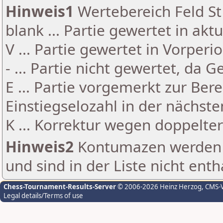
Hinweis1
Wertebereich Feld St 
blank ... Partie gewertet in akt
V ... Partie gewertet in Vorperi
- ... Partie nicht gewertet, da 
E ... Partie vorgemerkt zur Be
Einstiegselozahl in der nächst
K ... Korrektur wegen doppelt
Hinweis2
Kontumazen werden g
und sind in der Liste nicht enth
Chess-Tournament-Results-Server
© 2006-2026 Heinz Herzog
, CMS-
Legal details/Terms of use