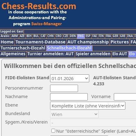
Logged on: Gast
Arabic
ARM
AZE
BIH
BUL
CAT
CHN
CRO
CZE
DEN
ENG
ESP
FAI
FIN
FRA
GER
GRE
INA
I
Home
Tournament-Database
AUT championship
Pictures
F
Turnierschach-Elozahl
Schnellschach-Elozahl
Allgemeines
Turnier anmelden: AUT
Spieler anmelden
Elo AUT
Elo
Willkommen bei den offiziellen Schnellscha
FIDE-Elolisten Stand
AUT-Elolisten Stand
4.233
Personennummer
Nachname
Vorname
Ebene
Bundesland
Spgem./Kreis/Verein
Nur "österreichische" Spieler (Land=A