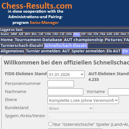
Logged on: Gast
Arabic
ARM
AZE
BIH
BUL
CAT
CHN
CRO
CZE
DEN
ENG
ESP
FAI
FIN
FRA
GER
GRE
INA
I
Home
Tournament-Database
AUT championship
Pictures
F
Turnierschach-Elozahl
Schnellschach-Elozahl
Allgemeines
Turnier anmelden: AUT
Spieler anmelden
Elo AUT
Elo
Willkommen bei den offiziellen Schnellscha
FIDE-Elolisten Stand
AUT-Elolisten Stand
4.233
Personennummer
Nachname
Vorname
Ebene
Bundesland
Spgem./Kreis/Verein
Nur "österreichische" Spieler (Land=A