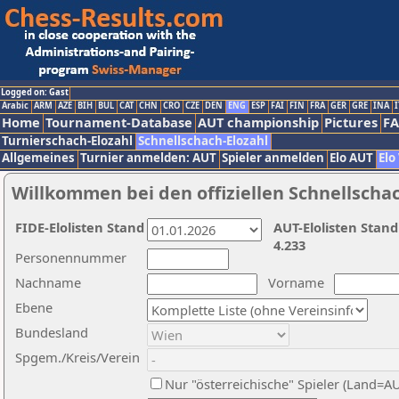
Logged on: Gast
Arabic
ARM
AZE
BIH
BUL
CAT
CHN
CRO
CZE
DEN
ENG
ESP
FAI
FIN
FRA
GER
GRE
INA
I
Home
Tournament-Database
AUT championship
Pictures
F
Turnierschach-Elozahl
Schnellschach-Elozahl
Allgemeines
Turnier anmelden: AUT
Spieler anmelden
Elo AUT
Elo
Willkommen bei den offiziellen Schnellscha
FIDE-Elolisten Stand
AUT-Elolisten Stand
4.233
Personennummer
Nachname
Vorname
Ebene
Bundesland
Spgem./Kreis/Verein
Nur "österreichische" Spieler (Land=A