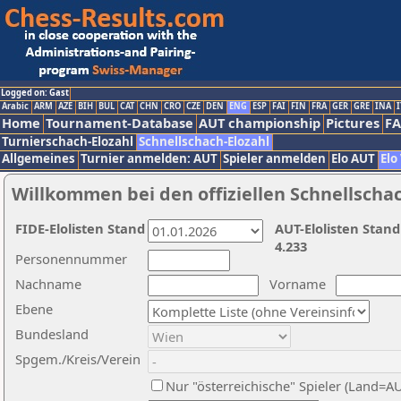
Logged on: Gast
Arabic
ARM
AZE
BIH
BUL
CAT
CHN
CRO
CZE
DEN
ENG
ESP
FAI
FIN
FRA
GER
GRE
INA
I
Home
Tournament-Database
AUT championship
Pictures
F
Turnierschach-Elozahl
Schnellschach-Elozahl
Allgemeines
Turnier anmelden: AUT
Spieler anmelden
Elo AUT
Elo
Willkommen bei den offiziellen Schnellscha
FIDE-Elolisten Stand
AUT-Elolisten Stand
4.233
Personennummer
Nachname
Vorname
Ebene
Bundesland
Spgem./Kreis/Verein
Nur "österreichische" Spieler (Land=A