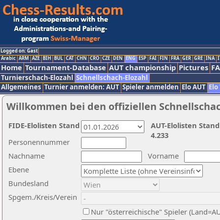
Logged on: Gast
Arabic
ARM
AZE
BIH
BUL
CAT
CHN
CRO
CZE
DEN
ENG
ESP
FAI
FIN
FRA
GER
GRE
INA
I
Home
Tournament-Database
AUT championship
Pictures
F
Turnierschach-Elozahl
Schnellschach-Elozahl
Allgemeines
Turnier anmelden: AUT
Spieler anmelden
Elo AUT
Elo
Willkommen bei den offiziellen Schnellscha
FIDE-Elolisten Stand
AUT-Elolisten Stand
4.233
Personennummer
Nachname
Vorname
Ebene
Bundesland
Spgem./Kreis/Verein
Nur "österreichische" Spieler (Land=A