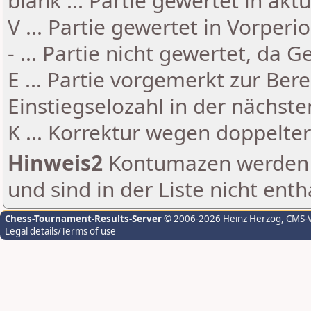
blank ... Partie gewertet in akt
V ... Partie gewertet in Vorperi
- ... Partie nicht gewertet, da 
E ... Partie vorgemerkt zur Be
Einstiegselozahl in der nächst
K ... Korrektur wegen doppelt
Hinweis2
Kontumazen werden g
und sind in der Liste nicht enth
Chess-Tournament-Results-Server
© 2006-2026 Heinz Herzog
, CMS-
Legal details/Terms of use