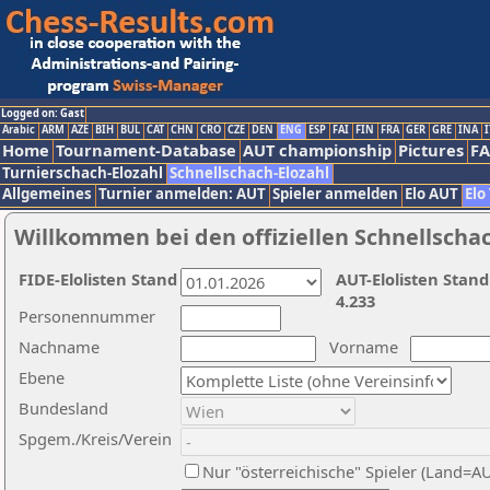
Logged on: Gast
Arabic
ARM
AZE
BIH
BUL
CAT
CHN
CRO
CZE
DEN
ENG
ESP
FAI
FIN
FRA
GER
GRE
INA
I
Home
Tournament-Database
AUT championship
Pictures
F
Turnierschach-Elozahl
Schnellschach-Elozahl
Allgemeines
Turnier anmelden: AUT
Spieler anmelden
Elo AUT
Elo
Willkommen bei den offiziellen Schnellscha
FIDE-Elolisten Stand
AUT-Elolisten Stand
4.233
Personennummer
Nachname
Vorname
Ebene
Bundesland
Spgem./Kreis/Verein
Nur "österreichische" Spieler (Land=A