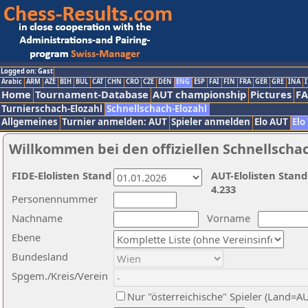
Logged on: Gast
Arabic
ARM
AZE
BIH
BUL
CAT
CHN
CRO
CZE
DEN
ENG
ESP
FAI
FIN
FRA
GER
GRE
INA
I
Home
Tournament-Database
AUT championship
Pictures
F
Turnierschach-Elozahl
Schnellschach-Elozahl
Allgemeines
Turnier anmelden: AUT
Spieler anmelden
Elo AUT
Elo
Willkommen bei den offiziellen Schnellscha
FIDE-Elolisten Stand
AUT-Elolisten Stand
4.233
Personennummer
Nachname
Vorname
Ebene
Bundesland
Spgem./Kreis/Verein
Nur "österreichische" Spieler (Land=A