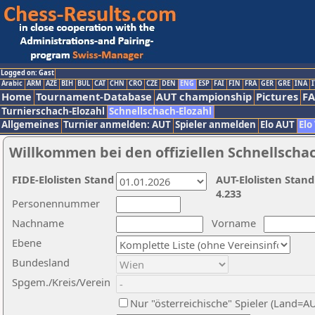
Logged on: Gast
Arabic
ARM
AZE
BIH
BUL
CAT
CHN
CRO
CZE
DEN
ENG
ESP
FAI
FIN
FRA
GER
GRE
INA
I
Home
Tournament-Database
AUT championship
Pictures
F
Turnierschach-Elozahl
Schnellschach-Elozahl
Allgemeines
Turnier anmelden: AUT
Spieler anmelden
Elo AUT
Elo
Willkommen bei den offiziellen Schnellscha
FIDE-Elolisten Stand
AUT-Elolisten Stand
4.233
Personennummer
Nachname
Vorname
Ebene
Bundesland
Spgem./Kreis/Verein
Nur "österreichische" Spieler (Land=A