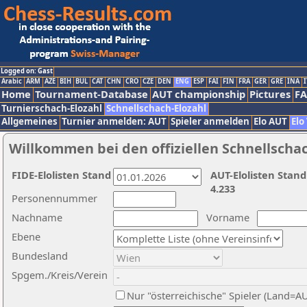
Logged on: Gast
Arabic
ARM
AZE
BIH
BUL
CAT
CHN
CRO
CZE
DEN
ENG
ESP
FAI
FIN
FRA
GER
GRE
INA
I
Home
Tournament-Database
AUT championship
Pictures
F
Turnierschach-Elozahl
Schnellschach-Elozahl
Allgemeines
Turnier anmelden: AUT
Spieler anmelden
Elo AUT
Elo
Willkommen bei den offiziellen Schnellscha
FIDE-Elolisten Stand
AUT-Elolisten Stand
4.233
Personennummer
Nachname
Vorname
Ebene
Bundesland
Spgem./Kreis/Verein
Nur "österreichische" Spieler (Land=A