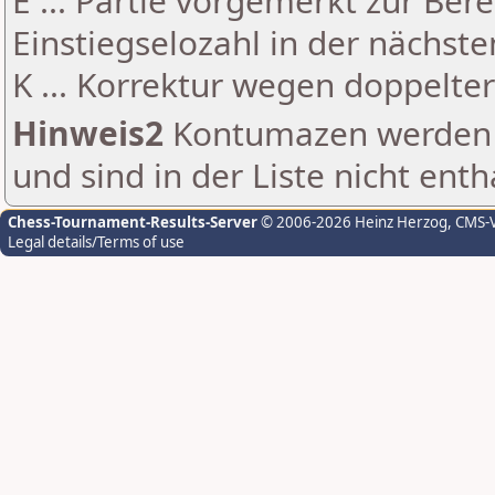
E ... Partie vorgemerkt zur Be
Einstiegselozahl in der nächst
K ... Korrektur wegen doppelt
Hinweis2
Kontumazen werden g
und sind in der Liste nicht enth
Chess-Tournament-Results-Server
© 2006-2026 Heinz Herzog
, CMS-
Legal details/Terms of use