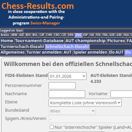
Logged on: Gast
Arabic
ARM
AZE
BIH
BUL
CAT
CHN
CRO
CZE
DEN
ENG
ESP
FAI
FIN
FRA
GER
GRE
INA
I
Home
Tournament-Database
AUT championship
Pictures
F
Turnierschach-Elozahl
Schnellschach-Elozahl
Allgemeines
Turnier anmelden: AUT
Spieler anmelden
Elo AUT
Elo
Willkommen bei den offiziellen Schnellscha
FIDE-Elolisten Stand
AUT-Elolisten Stand
4.233
Personennummer
Nachname
Vorname
Ebene
Bundesland
Spgem./Kreis/Verein
Nur "österreichische" Spieler (Land=A