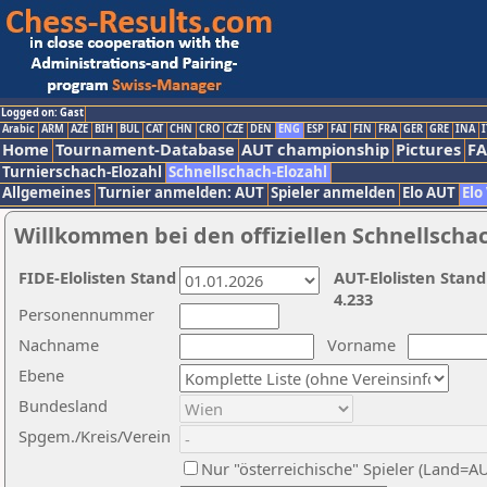
Logged on: Gast
Arabic
ARM
AZE
BIH
BUL
CAT
CHN
CRO
CZE
DEN
ENG
ESP
FAI
FIN
FRA
GER
GRE
INA
I
Home
Tournament-Database
AUT championship
Pictures
F
Turnierschach-Elozahl
Schnellschach-Elozahl
Allgemeines
Turnier anmelden: AUT
Spieler anmelden
Elo AUT
Elo
Willkommen bei den offiziellen Schnellscha
FIDE-Elolisten Stand
AUT-Elolisten Stand
4.233
Personennummer
Nachname
Vorname
Ebene
Bundesland
Spgem./Kreis/Verein
Nur "österreichische" Spieler (Land=A