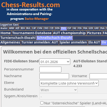
Logged on: Gast
Arabic
ARM
AZE
BIH
BUL
CAT
CHN
CRO
CZE
DEN
ENG
ESP
FAI
FIN
FRA
GER
GRE
INA
I
Home
Tournament-Database
AUT championship
Pictures
F
Turnierschach-Elozahl
Schnellschach-Elozahl
Allgemeines
Turnier anmelden: AUT
Spieler anmelden
Elo AUT
Elo
Willkommen bei den offiziellen Schnellscha
FIDE-Elolisten Stand
AUT-Elolisten Stand
4.233
Personennummer
Nachname
Vorname
Ebene
Bundesland
Spgem./Kreis/Verein
Nur "österreichische" Spieler (Land=A