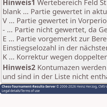
Hinweis1
Wertebereich Feld St 
blank ... Partie gewertet in akt
V ... Partie gewertet in Vorperi
- ... Partie nicht gewertet, da 
E ... Partie vorgemerkt zur Be
Einstiegselozahl in der nächst
K ... Korrektur wegen doppelt
Hinweis2
Kontumazen werden g
und sind in der Liste nicht enth
Chess-Tournament-Results-Server
© 2006-2026 Heinz Herzog
, CMS-
Legal details/Terms of use