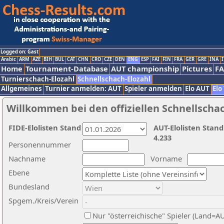
Logged on: Gast
Arabic
ARM
AZE
BIH
BUL
CAT
CHN
CRO
CZE
DEN
ENG
ESP
FAI
FIN
FRA
GER
GRE
INA
I
Home
Tournament-Database
AUT championship
Pictures
F
Turnierschach-Elozahl
Schnellschach-Elozahl
Allgemeines
Turnier anmelden: AUT
Spieler anmelden
Elo AUT
Elo
Willkommen bei den offiziellen Schnellscha
FIDE-Elolisten Stand
AUT-Elolisten Stand
4.233
Personennummer
Nachname
Vorname
Ebene
Bundesland
Spgem./Kreis/Verein
Nur "österreichische" Spieler (Land=A