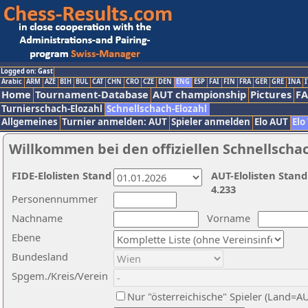
Logged on: Gast
Arabic
ARM
AZE
BIH
BUL
CAT
CHN
CRO
CZE
DEN
ENG
ESP
FAI
FIN
FRA
GER
GRE
INA
I
Home
Tournament-Database
AUT championship
Pictures
F
Turnierschach-Elozahl
Schnellschach-Elozahl
Allgemeines
Turnier anmelden: AUT
Spieler anmelden
Elo AUT
Elo
Willkommen bei den offiziellen Schnellscha
FIDE-Elolisten Stand
AUT-Elolisten Stand
4.233
Personennummer
Nachname
Vorname
Ebene
Bundesland
Spgem./Kreis/Verein
Nur "österreichische" Spieler (Land=A