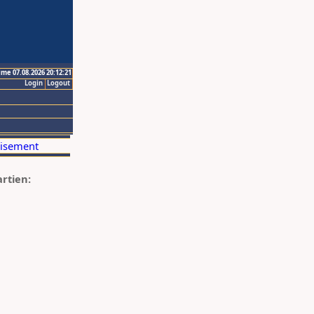
ime 07.08.2026 20:12:21
Login
Logout
artien: