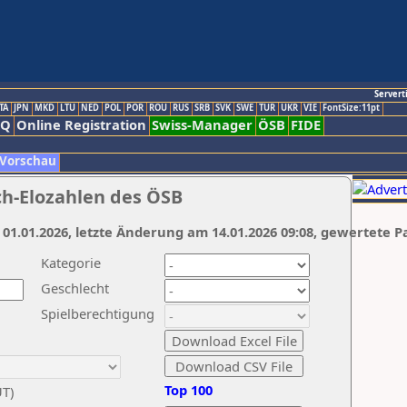
Servert
TA
JPN
MKD
LTU
NED
POL
POR
ROU
RUS
SRB
SVK
SWE
TUR
UKR
VIE
FontSize:11pt
AQ
Online Registration
Swiss-Manager
ÖSB
FIDE
 Vorschau
ch-Elozahlen des ÖSB
 01.01.2026, letzte Änderung am 14.01.2026 09:08, gewertete P
Kategorie
Geschlecht
Spielberechtigung
Top 100
UT)