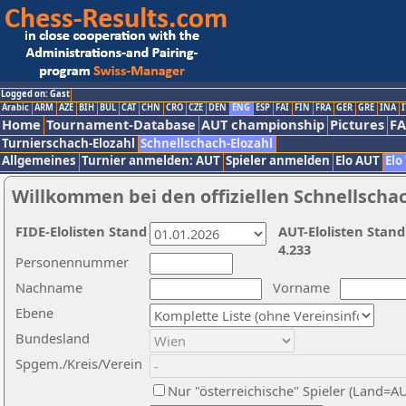
Logged on: Gast
Arabic
ARM
AZE
BIH
BUL
CAT
CHN
CRO
CZE
DEN
ENG
ESP
FAI
FIN
FRA
GER
GRE
INA
I
Home
Tournament-Database
AUT championship
Pictures
F
Turnierschach-Elozahl
Schnellschach-Elozahl
Allgemeines
Turnier anmelden: AUT
Spieler anmelden
Elo AUT
Elo
Willkommen bei den offiziellen Schnellscha
FIDE-Elolisten Stand
AUT-Elolisten Stand
4.233
Personennummer
Nachname
Vorname
Ebene
Bundesland
Spgem./Kreis/Verein
Nur "österreichische" Spieler (Land=A