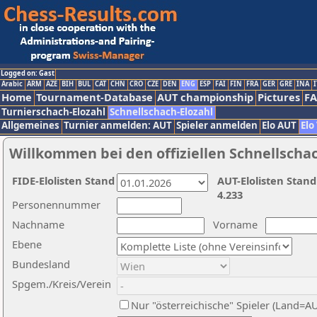
Logged on: Gast
Arabic
ARM
AZE
BIH
BUL
CAT
CHN
CRO
CZE
DEN
ENG
ESP
FAI
FIN
FRA
GER
GRE
INA
I
Home
Tournament-Database
AUT championship
Pictures
F
Turnierschach-Elozahl
Schnellschach-Elozahl
Allgemeines
Turnier anmelden: AUT
Spieler anmelden
Elo AUT
Elo
Willkommen bei den offiziellen Schnellscha
FIDE-Elolisten Stand
AUT-Elolisten Stand
4.233
Personennummer
Nachname
Vorname
Ebene
Bundesland
Spgem./Kreis/Verein
Nur "österreichische" Spieler (Land=A