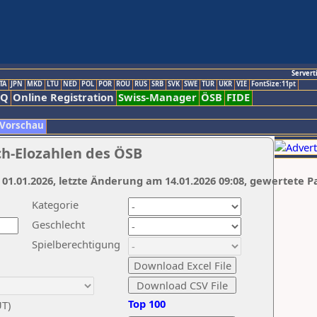
Servert
TA
JPN
MKD
LTU
NED
POL
POR
ROU
RUS
SRB
SVK
SWE
TUR
UKR
VIE
FontSize:11pt
AQ
Online Registration
Swiss-Manager
ÖSB
FIDE
 Vorschau
ch-Elozahlen des ÖSB
 01.01.2026, letzte Änderung am 14.01.2026 09:08, gewertete P
Kategorie
Geschlecht
Spielberechtigung
Top 100
UT)