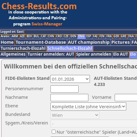
Logged on: Gast
Arabic
ARM
AZE
BIH
BUL
CAT
CHN
CRO
CZE
DEN
ENG
ESP
FAI
FIN
FRA
GER
GRE
INA
I
Home
Tournament-Database
AUT championship
Pictures
F
Turnierschach-Elozahl
Schnellschach-Elozahl
Allgemeines
Turnier anmelden: AUT
Spieler anmelden
Elo AUT
Elo
Willkommen bei den offiziellen Schnellscha
FIDE-Elolisten Stand
AUT-Elolisten Stand
4.233
Personennummer
Nachname
Vorname
Ebene
Bundesland
Spgem./Kreis/Verein
Nur "österreichische" Spieler (Land=A