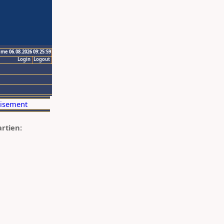
ime 06.08.2026 09:25:59
Login
Logout
artien: