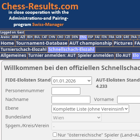
Logged on: Gast
Arabic
ARM
AZE
BIH
BUL
CAT
CHN
CRO
CZE
DEN
ENG
ESP
FAI
FIN
FRA
GER
GRE
INA
I
Home
Tournament-Database
AUT championship
Pictures
F
Turnierschach-Elozahl
Schnellschach-Elozahl
Allgemeines
Turnier anmelden: AUT
Spieler anmelden
Elo AUT
Elo
Willkommen bei den offiziellen Schnellscha
FIDE-Elolisten Stand
AUT-Elolisten Stand
4.233
Personennummer
Nachname
Vorname
Ebene
Bundesland
Spgem./Kreis/Verein
Nur "österreichische" Spieler (Land=A