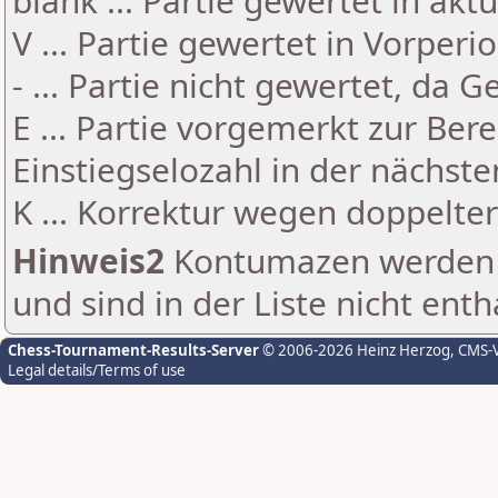
blank ... Partie gewertet in akt
V ... Partie gewertet in Vorperi
- ... Partie nicht gewertet, da 
E ... Partie vorgemerkt zur Be
Einstiegselozahl in der nächst
K ... Korrektur wegen doppelt
Hinweis2
Kontumazen werden g
und sind in der Liste nicht enth
Chess-Tournament-Results-Server
© 2006-2026 Heinz Herzog
, CMS-
Legal details/Terms of use