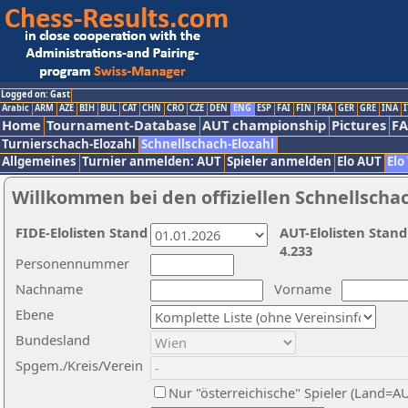
Logged on: Gast
Arabic
ARM
AZE
BIH
BUL
CAT
CHN
CRO
CZE
DEN
ENG
ESP
FAI
FIN
FRA
GER
GRE
INA
I
Home
Tournament-Database
AUT championship
Pictures
F
Turnierschach-Elozahl
Schnellschach-Elozahl
Allgemeines
Turnier anmelden: AUT
Spieler anmelden
Elo AUT
Elo
Willkommen bei den offiziellen Schnellscha
FIDE-Elolisten Stand
AUT-Elolisten Stand
4.233
Personennummer
Nachname
Vorname
Ebene
Bundesland
Spgem./Kreis/Verein
Nur "österreichische" Spieler (Land=A