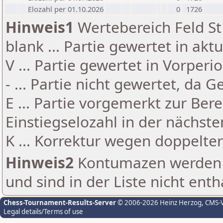
Elozahl per 01.10.2026
0
1726
Hinweis1
Wertebereich Feld St 
blank ... Partie gewertet in akt
V ... Partie gewertet in Vorperi
- ... Partie nicht gewertet, da 
E ... Partie vorgemerkt zur Be
Einstiegselozahl in der nächst
K ... Korrektur wegen doppelt
Hinweis2
Kontumazen werden g
und sind in der Liste nicht enth
Chess-Tournament-Results-Server
© 2006-2026 Heinz Herzog
, CMS-
Legal details/Terms of use