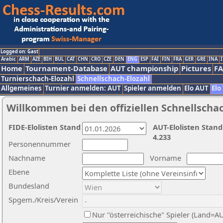
Logged on: Gast
Arabic
ARM
AZE
BIH
BUL
CAT
CHN
CRO
CZE
DEN
ENG
ESP
FAI
FIN
FRA
GER
GRE
INA
I
Home
Tournament-Database
AUT championship
Pictures
F
Turnierschach-Elozahl
Schnellschach-Elozahl
Allgemeines
Turnier anmelden: AUT
Spieler anmelden
Elo AUT
Elo
Willkommen bei den offiziellen Schnellscha
FIDE-Elolisten Stand
AUT-Elolisten Stand
4.233
Personennummer
Nachname
Vorname
Ebene
Bundesland
Spgem./Kreis/Verein
Nur "österreichische" Spieler (Land=A