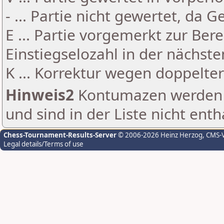
- ... Partie nicht gewertet, da 
E ... Partie vorgemerkt zur Be
Einstiegselozahl in der nächst
K ... Korrektur wegen doppelt
Hinweis2
Kontumazen werden g
und sind in der Liste nicht enth
Chess-Tournament-Results-Server
© 2006-2026 Heinz Herzog
, CMS-
Legal details/Terms of use