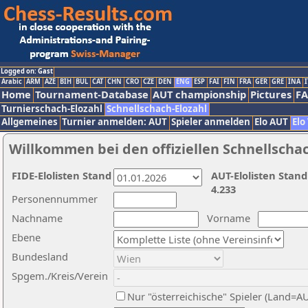
Logged on: Gast
Arabic
ARM
AZE
BIH
BUL
CAT
CHN
CRO
CZE
DEN
ENG
ESP
FAI
FIN
FRA
GER
GRE
INA
I
Home
Tournament-Database
AUT championship
Pictures
F
Turnierschach-Elozahl
Schnellschach-Elozahl
Allgemeines
Turnier anmelden: AUT
Spieler anmelden
Elo AUT
Elo
Willkommen bei den offiziellen Schnellscha
FIDE-Elolisten Stand
AUT-Elolisten Stand
4.233
Personennummer
Nachname
Vorname
Ebene
Bundesland
Spgem./Kreis/Verein
Nur "österreichische" Spieler (Land=A