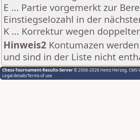
E ... Partie vorgemerkt zur Be
Einstiegselozahl in der nächst
K ... Korrektur wegen doppelt
Hinweis2
Kontumazen werden g
und sind in der Liste nicht enth
Chess-Tournament-Results-Server
© 2006-2026 Heinz Herzog
, CMS-
Legal details/Terms of use