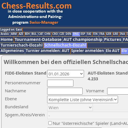
Logged on: Gast
Arabic
ARM
AZE
BIH
BUL
CAT
CHN
CRO
CZE
DEN
ENG
ESP
FAI
FIN
FRA
GER
GRE
INA
I
Home
Tournament-Database
AUT championship
Pictures
F
Turnierschach-Elozahl
Schnellschach-Elozahl
Allgemeines
Turnier anmelden: AUT
Spieler anmelden
Elo AUT
Elo
Willkommen bei den offiziellen Schnellscha
FIDE-Elolisten Stand
AUT-Elolisten Stand
4.233
Personennummer
Nachname
Vorname
Ebene
Bundesland
Spgem./Kreis/Verein
Nur "österreichische" Spieler (Land=A