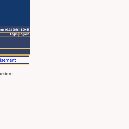
ime 09.08.2026 14:29:53
Login
Logout
artien: