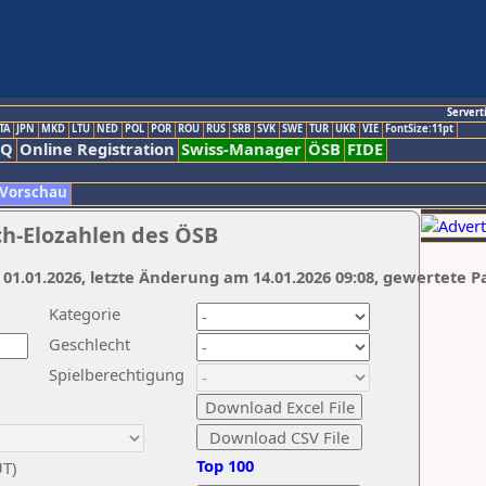
Servert
TA
JPN
MKD
LTU
NED
POL
POR
ROU
RUS
SRB
SVK
SWE
TUR
UKR
VIE
FontSize:11pt
AQ
Online Registration
Swiss-Manager
ÖSB
FIDE
 Vorschau
ch-Elozahlen des ÖSB
 01.01.2026, letzte Änderung am 14.01.2026 09:08, gewertete P
Kategorie
Geschlecht
Spielberechtigung
Top 100
UT)