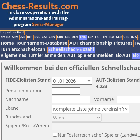
Logged on: Gast
Arabic
ARM
AZE
BIH
BUL
CAT
CHN
CRO
CZE
DEN
ENG
ESP
FAI
FIN
FRA
GER
GRE
INA
I
Home
Tournament-Database
AUT championship
Pictures
F
Turnierschach-Elozahl
Schnellschach-Elozahl
Allgemeines
Turnier anmelden: AUT
Spieler anmelden
Elo AUT
Elo
Willkommen bei den offiziellen Schnellscha
FIDE-Elolisten Stand
AUT-Elolisten Stand
4.233
Personennummer
Nachname
Vorname
Ebene
Bundesland
Spgem./Kreis/Verein
Nur "österreichische" Spieler (Land=A