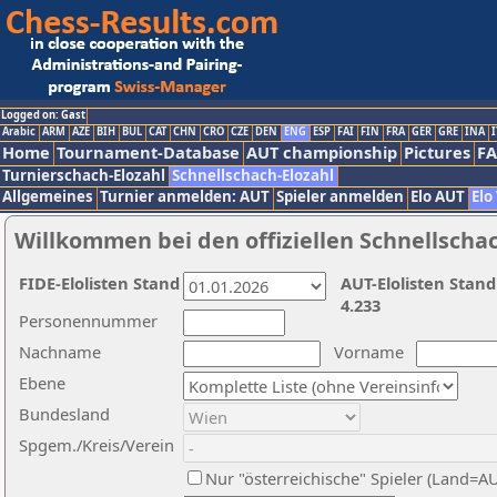
Logged on: Gast
Arabic
ARM
AZE
BIH
BUL
CAT
CHN
CRO
CZE
DEN
ENG
ESP
FAI
FIN
FRA
GER
GRE
INA
I
Home
Tournament-Database
AUT championship
Pictures
F
Turnierschach-Elozahl
Schnellschach-Elozahl
Allgemeines
Turnier anmelden: AUT
Spieler anmelden
Elo AUT
Elo
Willkommen bei den offiziellen Schnellscha
FIDE-Elolisten Stand
AUT-Elolisten Stand
4.233
Personennummer
Nachname
Vorname
Ebene
Bundesland
Spgem./Kreis/Verein
Nur "österreichische" Spieler (Land=A