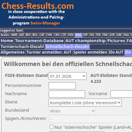
Logged on: Gast
Arabic
ARM
AZE
BIH
BUL
CAT
CHN
CRO
CZE
DEN
ENG
ESP
FAI
FIN
FRA
GER
GRE
INA
I
Home
Tournament-Database
AUT championship
Pictures
F
Turnierschach-Elozahl
Schnellschach-Elozahl
Allgemeines
Turnier anmelden: AUT
Spieler anmelden
Elo AUT
Elo
Willkommen bei den offiziellen Schnellscha
FIDE-Elolisten Stand
AUT-Elolisten Stand
4.233
Personennummer
Nachname
Vorname
Ebene
Bundesland
Spgem./Kreis/Verein
Nur "österreichische" Spieler (Land=A