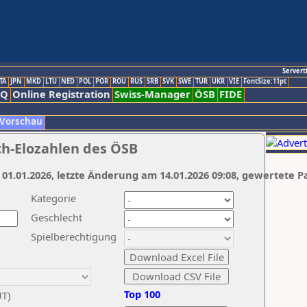
Servert
TA
JPN
MKD
LTU
NED
POL
POR
ROU
RUS
SRB
SVK
SWE
TUR
UKR
VIE
FontSize:11pt
AQ
Online Registration
Swiss-Manager
ÖSB
FIDE
 Vorschau
ch-Elozahlen des ÖSB
 01.01.2026, letzte Änderung am 14.01.2026 09:08, gewertete P
Kategorie
Geschlecht
Spielberechtigung
Top 100
UT)