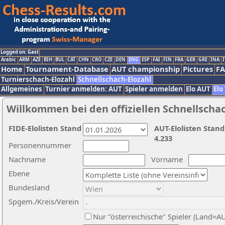
Logged on: Gast
Arabic
ARM
AZE
BIH
BUL
CAT
CHN
CRO
CZE
DEN
ENG
ESP
FAI
FIN
FRA
GER
GRE
INA
I
Home
Tournament-Database
AUT championship
Pictures
F
Turnierschach-Elozahl
Schnellschach-Elozahl
Allgemeines
Turnier anmelden: AUT
Spieler anmelden
Elo AUT
Elo
Willkommen bei den offiziellen Schnellscha
FIDE-Elolisten Stand
AUT-Elolisten Stand
4.233
Personennummer
Nachname
Vorname
Ebene
Bundesland
Spgem./Kreis/Verein
Nur "österreichische" Spieler (Land=A