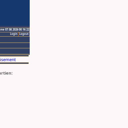
ime 07.08.2026 00:16:22
Login
Logout
artien: