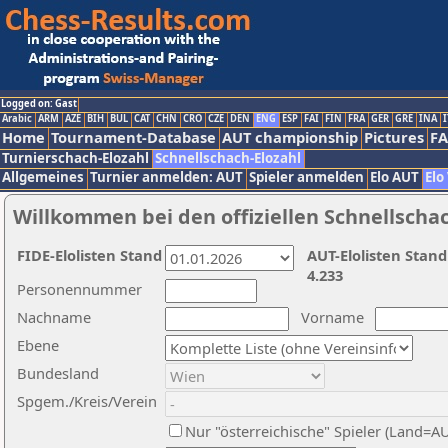
Logged on: Gast
Arabic
ARM
AZE
BIH
BUL
CAT
CHN
CRO
CZE
DEN
ENG
ESP
FAI
FIN
FRA
GER
GRE
INA
I
Home
Tournament-Database
AUT championship
Pictures
F
Turnierschach-Elozahl
Schnellschach-Elozahl
Allgemeines
Turnier anmelden: AUT
Spieler anmelden
Elo AUT
Elo
Willkommen bei den offiziellen Schnellscha
FIDE-Elolisten Stand
AUT-Elolisten Stand
4.233
Personennummer
Nachname
Vorname
Ebene
Bundesland
Spgem./Kreis/Verein
Nur "österreichische" Spieler (Land=A