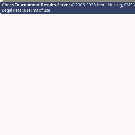
Chess-Tournament-Results-Server
© 2006-2026 Heinz Herzog
, CMS-
Legal details/Terms of use