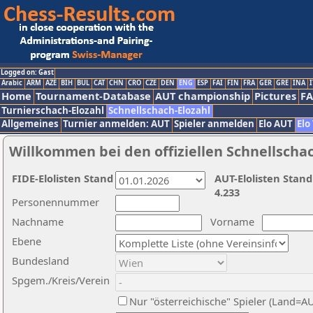
Logged on: Gast
Arabic
ARM
AZE
BIH
BUL
CAT
CHN
CRO
CZE
DEN
ENG
ESP
FAI
FIN
FRA
GER
GRE
INA
I
Home
Tournament-Database
AUT championship
Pictures
F
Turnierschach-Elozahl
Schnellschach-Elozahl
Allgemeines
Turnier anmelden: AUT
Spieler anmelden
Elo AUT
Elo
Willkommen bei den offiziellen Schnellscha
FIDE-Elolisten Stand
AUT-Elolisten Stand
4.233
Personennummer
Nachname
Vorname
Ebene
Bundesland
Spgem./Kreis/Verein
Nur "österreichische" Spieler (Land=A