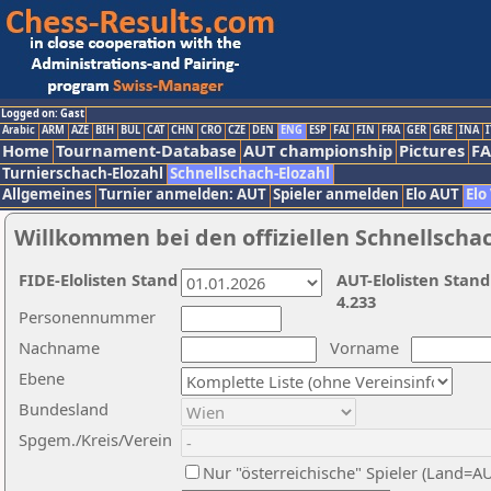
Logged on: Gast
Arabic
ARM
AZE
BIH
BUL
CAT
CHN
CRO
CZE
DEN
ENG
ESP
FAI
FIN
FRA
GER
GRE
INA
I
Home
Tournament-Database
AUT championship
Pictures
F
Turnierschach-Elozahl
Schnellschach-Elozahl
Allgemeines
Turnier anmelden: AUT
Spieler anmelden
Elo AUT
Elo
Willkommen bei den offiziellen Schnellscha
FIDE-Elolisten Stand
AUT-Elolisten Stand
4.233
Personennummer
Nachname
Vorname
Ebene
Bundesland
Spgem./Kreis/Verein
Nur "österreichische" Spieler (Land=A