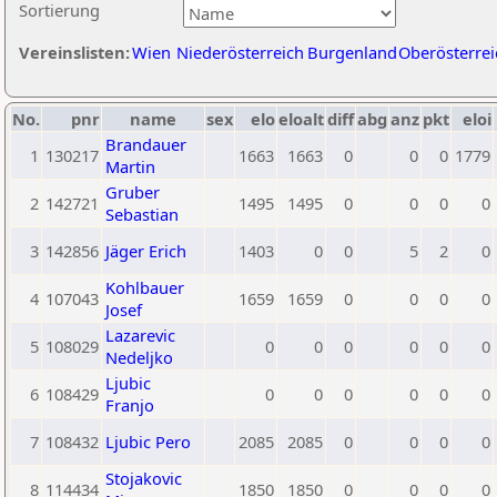
Sortierung
Vereinslisten:
Wien
Niederösterreich
Burgenland
Oberösterrei
No.
pnr
name
sex
elo
eloalt
diff
abg
anz
pkt
eloi
Brandauer
1
130217
1663
1663
0
0
0
1779
Martin
Gruber
2
142721
1495
1495
0
0
0
0
Sebastian
3
142856
Jäger Erich
1403
0
0
5
2
0
Kohlbauer
4
107043
1659
1659
0
0
0
0
Josef
Lazarevic
5
108029
0
0
0
0
0
0
Nedeljko
Ljubic
6
108429
0
0
0
0
0
0
Franjo
7
108432
Ljubic Pero
2085
2085
0
0
0
0
Stojakovic
8
114434
1850
1850
0
0
0
0