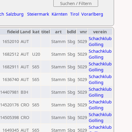
ch
Salzburg
Steiermark
Kärnten
Tirol
Vorarlberg
fideid
Land
kat
titel
art
bdld
vnr
verein
Schachklub
1652010
AUT
Stamm
Sbg
5029
Golling
Schachklub
1682512
AUT
U20
Stamm
Sbg
5029
Golling
Schachklub
1682911
AUT
S65
Stamm
Sbg
5029
Golling
Schachklub
1636740
AUT
S65
Stamm
Sbg
5029
Golling
Schachklub
14407981
BIH
Stamm
Sbg
5029
Golling
Schachklub
14520176
CRO
S65
Stamm
Sbg
5029
Golling
Schachklub
14505398
CRO
Stamm
Sbg
5029
Golling
Schachklub
1649345
AUT
S65
Stamm
Sbg
5029