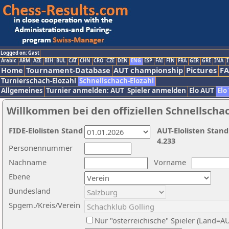
Logged on: Gast
Arabic
ARM
AZE
BIH
BUL
CAT
CHN
CRO
CZE
DEN
ENG
ESP
FAI
FIN
FRA
GER
GRE
INA
I
Home
Tournament-Database
AUT championship
Pictures
F
Turnierschach-Elozahl
Schnellschach-Elozahl
Allgemeines
Turnier anmelden: AUT
Spieler anmelden
Elo AUT
Elo
Willkommen bei den offiziellen Schnellscha
FIDE-Elolisten Stand
AUT-Elolisten Stand
4.233
Personennummer
Nachname
Vorname
Ebene
Bundesland
Spgem./Kreis/Verein
Nur "österreichische" Spieler (Land=A