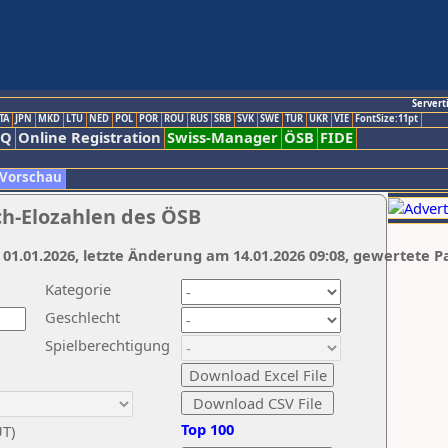
Servert
TA
JPN
MKD
LTU
NED
POL
POR
ROU
RUS
SRB
SVK
SWE
TUR
UKR
VIE
FontSize:11pt
AQ
Online Registration
Swiss-Manager
ÖSB
FIDE
 Vorschau
ch-Elozahlen des ÖSB
 01.01.2026, letzte Änderung am 14.01.2026 09:08, gewertete P
Kategorie
Geschlecht
Spielberechtigung
Top 100
UT)