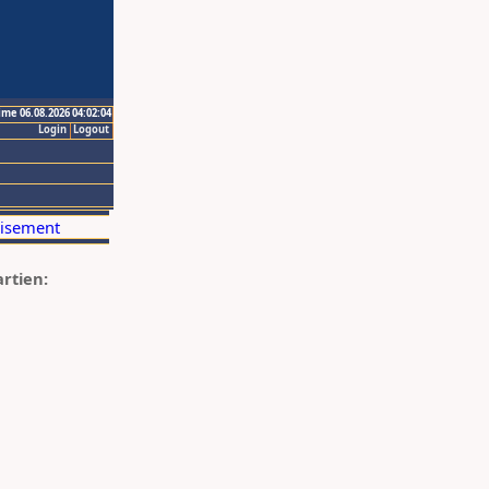
ime 06.08.2026 04:02:04
Login
Logout
artien: