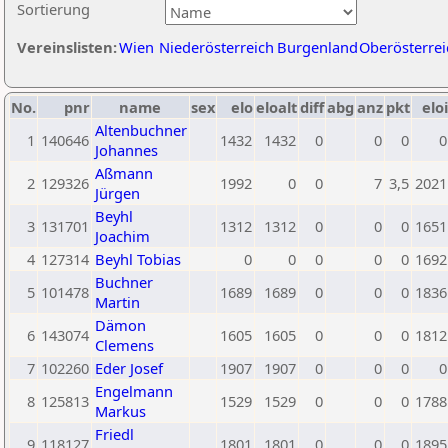
Sortierung
Vereinslisten:
Wien
Niederösterreich
Burgenland
Oberösterrei
No.
pnr
name
sex
elo
eloalt
diff
abg
anz
pkt
eloi
Altenbuchner
1
140646
1432
1432
0
0
0
0
Johannes
Aßmann
2
129326
1992
0
0
7
3,5
2021
Jürgen
Beyhl
3
131701
1312
1312
0
0
0
1651
Joachim
4
127314
Beyhl Tobias
0
0
0
0
0
1692
Buchner
5
101478
1689
1689
0
0
0
1836
Martin
Dämon
6
143074
1605
1605
0
0
0
1812
Clemens
7
102260
Eder Josef
1907
1907
0
0
0
0
Engelmann
8
125813
1529
1529
0
0
0
1788
Markus
Friedl
9
118127
1801
1801
0
0
0
1895