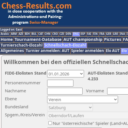
Logged on: Gast
Arabic
ARM
AZE
BIH
BUL
CAT
CHN
CRO
CZE
DEN
ENG
ESP
FAI
FIN
FRA
GER
GRE
INA
I
Home
Tournament-Database
AUT championship
Pictures
F
Turnierschach-Elozahl
Schnellschach-Elozahl
Allgemeines
Turnier anmelden: AUT
Spieler anmelden
Elo AUT
Elo
Willkommen bei den offiziellen Schnellscha
FIDE-Elolisten Stand
AUT-Elolisten Stand
4.233
Personennummer
Nachname
Vorname
Ebene
Bundesland
Spgem./Kreis/Verein
Nur "österreichische" Spieler (Land=A