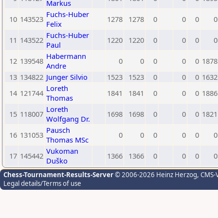
Markus
Fuchs-Huber
10
143523
1278
1278
0
0
0
0
Felix
Fuchs-Huber
11
143522
1220
1220
0
0
0
0
Paul
Habermann
12
139548
0
0
0
0
0
1878
Andre
13
134822
Junger Silvio
1523
1523
0
0
0
1632
Loreth
14
121744
1841
1841
0
0
0
1886
Thomas
Loreth
15
118007
1698
1698
0
0
0
1821
Wolfgang Dr.
Pausch
16
131053
0
0
0
0
0
0
Thomas MSc
Vukoman
17
145442
1366
1366
0
0
0
0
Duško
Chess-Tournament-Results-Server
© 2006-2026 Heinz Herzog
, CMS-
Legal details/Terms of use