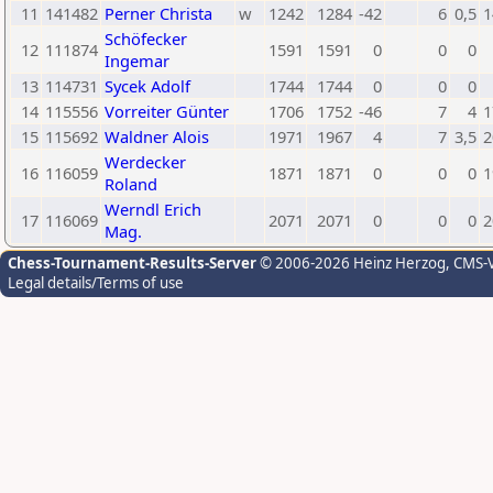
11
141482
Perner Christa
w
1242
1284
-42
6
0,5
1
Schöfecker
12
111874
1591
1591
0
0
0
Ingemar
13
114731
Sycek Adolf
1744
1744
0
0
0
14
115556
Vorreiter Günter
1706
1752
-46
7
4
1
15
115692
Waldner Alois
1971
1967
4
7
3,5
2
Werdecker
16
116059
1871
1871
0
0
0
1
Roland
Werndl Erich
17
116069
2071
2071
0
0
0
2
Mag.
Chess-Tournament-Results-Server
© 2006-2026 Heinz Herzog
, CMS-
Legal details/Terms of use