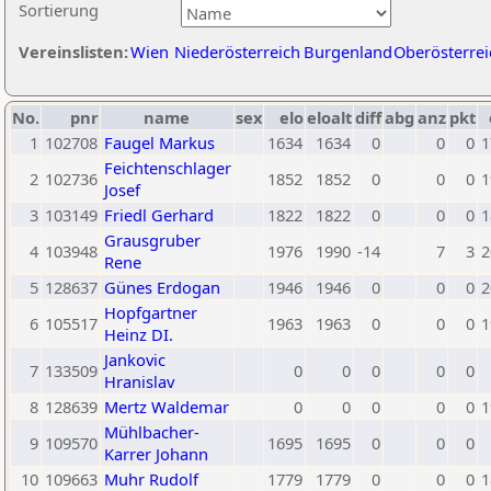
Sortierung
Vereinslisten:
Wien
Niederösterreich
Burgenland
Oberösterrei
No.
pnr
name
sex
elo
eloalt
diff
abg
anz
pkt
1
102708
Faugel Markus
1634
1634
0
0
0
1
Feichtenschlager
2
102736
1852
1852
0
0
0
1
Josef
3
103149
Friedl Gerhard
1822
1822
0
0
0
1
Grausgruber
4
103948
1976
1990
-14
7
3
2
Rene
5
128637
Günes Erdogan
1946
1946
0
0
0
2
Hopfgartner
6
105517
1963
1963
0
0
0
1
Heinz DI.
Jankovic
7
133509
0
0
0
0
0
Hranislav
8
128639
Mertz Waldemar
0
0
0
0
0
1
Mühlbacher-
9
109570
1695
1695
0
0
0
Karrer Johann
10
109663
Muhr Rudolf
1779
1779
0
0
0
1