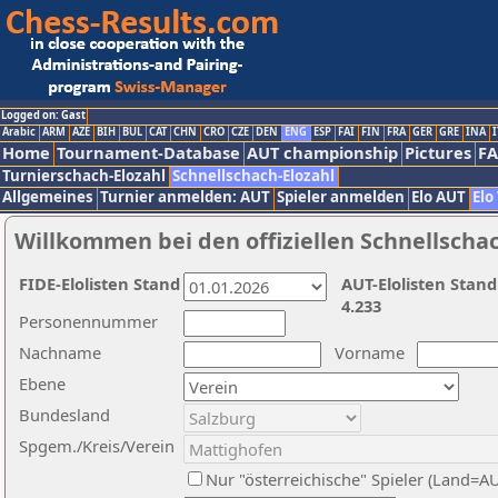
Logged on: Gast
Arabic
ARM
AZE
BIH
BUL
CAT
CHN
CRO
CZE
DEN
ENG
ESP
FAI
FIN
FRA
GER
GRE
INA
I
Home
Tournament-Database
AUT championship
Pictures
F
Turnierschach-Elozahl
Schnellschach-Elozahl
Allgemeines
Turnier anmelden: AUT
Spieler anmelden
Elo AUT
Elo
Willkommen bei den offiziellen Schnellscha
FIDE-Elolisten Stand
AUT-Elolisten Stand
4.233
Personennummer
Nachname
Vorname
Ebene
Bundesland
Spgem./Kreis/Verein
Nur "österreichische" Spieler (Land=A