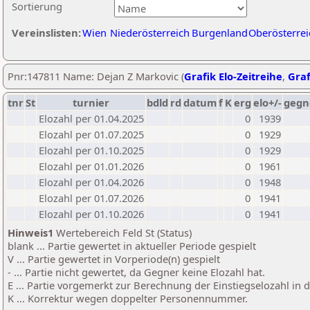
Sortierung
Vereinslisten:
Wien
Niederösterreich
Burgenland
Oberösterrei
Pnr:147811 Name: Dejan Z Markovic (
Grafik Elo-Zeitreihe
,
Graf
tnr
St
turnier
bdld
rd
datum
f
K
erg
elo+/-
gegn
Elozahl per 01.04.2025
0
1939
Elozahl per 01.07.2025
0
1929
Elozahl per 01.10.2025
0
1929
Elozahl per 01.01.2026
0
1961
Elozahl per 01.04.2026
0
1948
Elozahl per 01.07.2026
0
1941
Elozahl per 01.10.2026
0
1941
Hinweis1
Wertebereich Feld St (Status)
blank ... Partie gewertet in aktueller Periode gespielt
V ... Partie gewertet in Vorperiode(n) gespielt
- ... Partie nicht gewertet, da Gegner keine Elozahl hat.
E ... Partie vorgemerkt zur Berechnung der Einstiegselozahl in
K ... Korrektur wegen doppelter Personennummer.