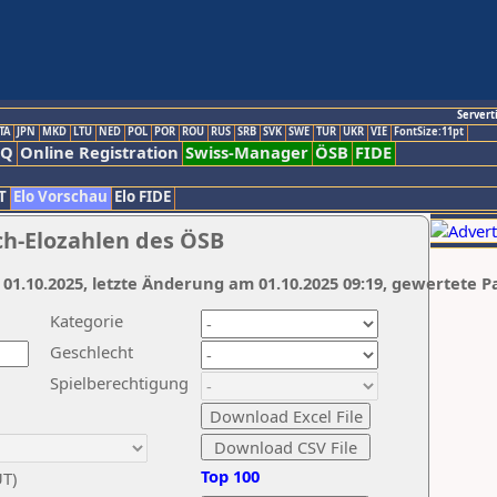
Servert
TA
JPN
MKD
LTU
NED
POL
POR
ROU
RUS
SRB
SVK
SWE
TUR
UKR
VIE
FontSize:11pt
AQ
Online Registration
Swiss-Manager
ÖSB
FIDE
T
Elo Vorschau
Elo FIDE
ch-Elozahlen des ÖSB
 01.10.2025, letzte Änderung am 01.10.2025 09:19, gewertete P
Kategorie
Geschlecht
Spielberechtigung
Top 100
UT)