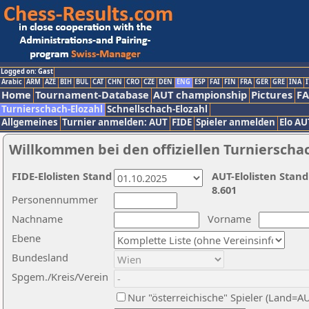
Logged on: Gast
Arabic
ARM
AZE
BIH
BUL
CAT
CHN
CRO
CZE
DEN
ENG
ESP
FAI
FIN
FRA
GER
GRE
INA
I
Home
Tournament-Database
AUT championship
Pictures
F
Turnierschach-Elozahl
Schnellschach-Elozahl
Allgemeines
Turnier anmelden: AUT
FIDE
Spieler anmelden
Elo AU
Willkommen bei den offiziellen Turnierscha
FIDE-Elolisten Stand
AUT-Elolisten Stand
8.601
Personennummer
Nachname
Vorname
Ebene
Bundesland
Spgem./Kreis/Verein
Nur "österreichische" Spieler (Land=A