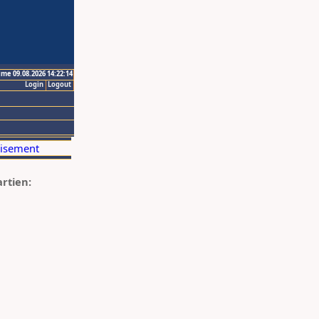
ime 09.08.2026 14:22:14
Login
Logout
artien: