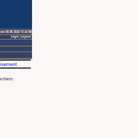
ime 08.08.2026 13:26:00
Login
Logout
artien: