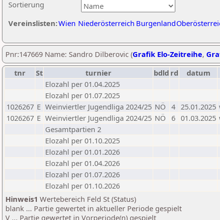
Sortierung
Vereinslisten:
Wien
Niederösterreich
Burgenland
Oberösterrei
Pnr:147669 Name: Sandro Dilberovic (
Grafik Elo-Zeitreihe
,
Graf
tnr
St
turnier
bdld
rd
datum
Elozahl per 01.04.2025
Elozahl per 01.07.2025
1026267
E
Weinviertler Jugendliga 2024/25
NÖ
4
25.01.2025
1026267
E
Weinviertler Jugendliga 2024/25
NÖ
6
01.03.2025
Gesamtpartien 2
Elozahl per 01.10.2025
Elozahl per 01.01.2026
Elozahl per 01.04.2026
Elozahl per 01.07.2026
Elozahl per 01.10.2026
Hinweis1
Wertebereich Feld St (Status)
blank ... Partie gewertet in aktueller Periode gespielt
V ... Partie gewertet in Vorperiode(n) gespielt