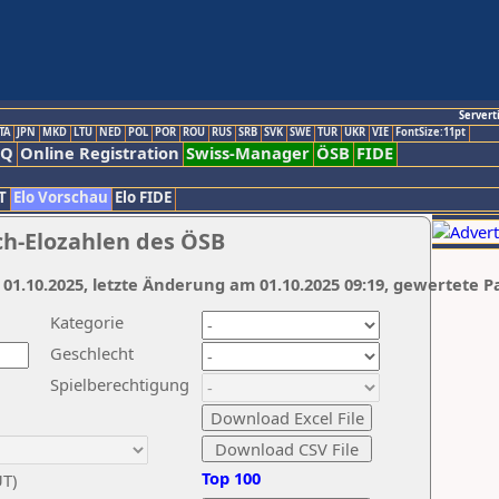
Servert
TA
JPN
MKD
LTU
NED
POL
POR
ROU
RUS
SRB
SVK
SWE
TUR
UKR
VIE
FontSize:11pt
AQ
Online Registration
Swiss-Manager
ÖSB
FIDE
T
Elo Vorschau
Elo FIDE
ch-Elozahlen des ÖSB
 01.10.2025, letzte Änderung am 01.10.2025 09:19, gewertete P
Kategorie
Geschlecht
Spielberechtigung
Top 100
UT)