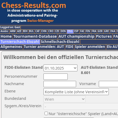
Logged on: Gast
Arabic
ARM
AZE
BIH
BUL
CAT
CHN
CRO
CZE
DEN
ENG
ESP
FAI
FIN
FRA
GER
GRE
INA
I
Home
Tournament-Database
AUT championship
Pictures
F
Turnierschach-Elozahl
Schnellschach-Elozahl
Allgemeines
Turnier anmelden: AUT
FIDE
Spieler anmelden
Elo AU
Willkommen bei den offiziellen Turnierscha
FIDE-Elolisten Stand
AUT-Elolisten Stand
8.601
Personennummer
Nachname
Vorname
Ebene
Bundesland
Spgem./Kreis/Verein
Nur "österreichische" Spieler (Land=A