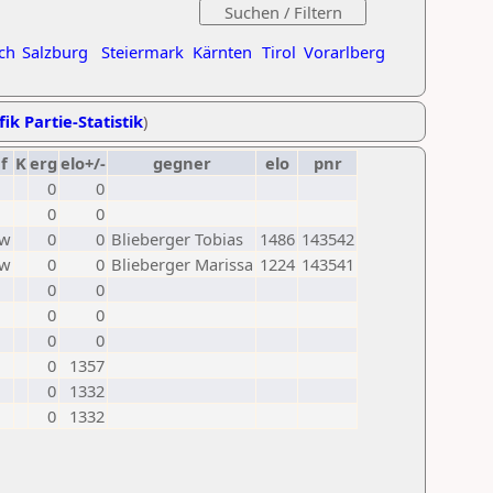
ch
Salzburg
Steiermark
Kärnten
Tirol
Vorarlberg
ik Partie-Statistik
)
f
K
erg
elo+/-
gegner
elo
pnr
0
0
0
0
w
0
0
Blieberger Tobias
1486
143542
w
0
0
Blieberger Marissa
1224
143541
0
0
0
0
0
0
0
1357
0
1332
0
1332