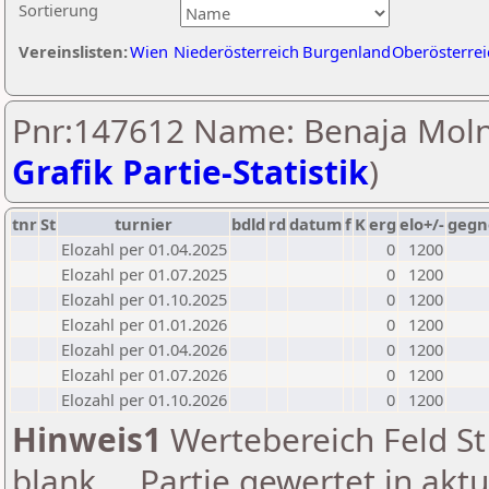
Sortierung
Vereinslisten:
Wien
Niederösterreich
Burgenland
Oberösterrei
Pnr:147612 Name: Benaja Moln
Grafik Partie-Statistik
)
tnr
St
turnier
bdld
rd
datum
f
K
erg
elo+/-
gegn
Elozahl per 01.04.2025
0
1200
Elozahl per 01.07.2025
0
1200
Elozahl per 01.10.2025
0
1200
Elozahl per 01.01.2026
0
1200
Elozahl per 01.04.2026
0
1200
Elozahl per 01.07.2026
0
1200
Elozahl per 01.10.2026
0
1200
Hinweis1
Wertebereich Feld St 
blank ... Partie gewertet in akt