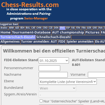
Logged on: Gast
Arabic
ARM
AZE
BIH
BUL
CAT
CHN
CRO
CZE
DEN
ENG
ESP
FAI
FIN
FRA
GER
GRE
INA
I
Home
Tournament-Database
AUT championship
Pictures
F
Turnierschach-Elozahl
Schnellschach-Elozahl
Allgemeines
Turnier anmelden: AUT
FIDE
Spieler anmelden
Elo AU
Willkommen bei den offiziellen Turnierscha
FIDE-Elolisten Stand
AUT-Elolisten Stand
8.601
Personennummer
Nachname
Vorname
Ebene
Bundesland
Spgem./Kreis/Verein
Nur "österreichische" Spieler (Land=A