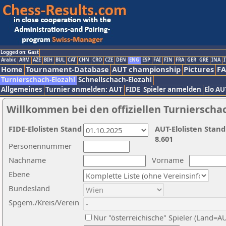
Logged on: Gast
Arabic
ARM
AZE
BIH
BUL
CAT
CHN
CRO
CZE
DEN
ENG
ESP
FAI
FIN
FRA
GER
GRE
INA
I
Home
Tournament-Database
AUT championship
Pictures
F
Turnierschach-Elozahl
Schnellschach-Elozahl
Allgemeines
Turnier anmelden: AUT
FIDE
Spieler anmelden
Elo AU
Willkommen bei den offiziellen Turnierscha
FIDE-Elolisten Stand
AUT-Elolisten Stand
8.601
Personennummer
Nachname
Vorname
Ebene
Bundesland
Spgem./Kreis/Verein
Nur "österreichische" Spieler (Land=A