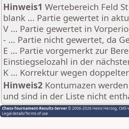
Hinweis1
Wertebereich Feld St 
blank ... Partie gewertet in akt
V ... Partie gewertet in Vorperi
- ... Partie nicht gewertet, da 
E ... Partie vorgemerkt zur Be
Einstiegselozahl in der nächst
K ... Korrektur wegen doppelt
Hinweis2
Kontumazen werden g
und sind in der Liste nicht enth
Chess-Tournament-Results-Server
© 2006-2026 Heinz Herzog
, CMS-
Legal details/Terms of use